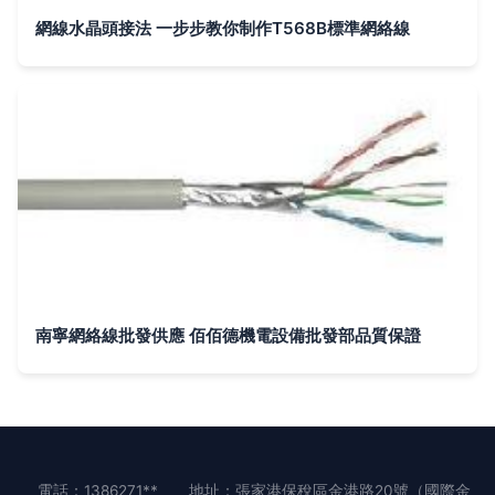
網線水晶頭接法 一步步教你制作T568B標準網絡線
南寧網絡線批發供應 佰佰德機電設備批發部品質保證
電話：1386271**
地址：張家港保稅區金港路20號（國際金