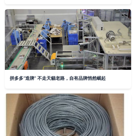
拼多多“造牌” 不走天貓老路，自有品牌悄然崛起