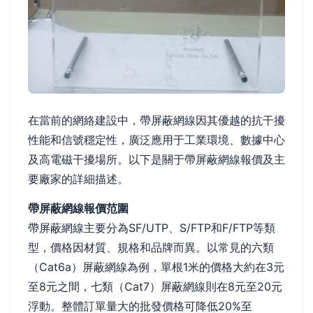
在當前的網絡建設中，帶屏蔽網線因其優越的抗干擾
性能和信號穩定性，廣泛應用于工業環境、數據中心
及高電磁干擾場所。以下是關于帶屏蔽網線報價及主
要廠家的詳細描述。
帶屏蔽網線報價范圍
帶屏蔽網線主要分為SF/UTP、S/FTP和F/FTP等類
型，價格因材質、規格和品牌而異。以常見的六類
（Cat6a）屏蔽網線為例，單根1米的價格大約在3元
至8元之間，七類（Cat7）屏蔽網線則在8元至20元
浮動。整體訂單量大的批發價格可降低20%至