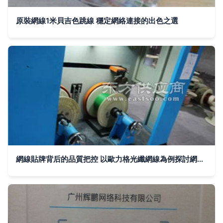
原裝網線1米貝吉色跳線 穩定網絡連接的出色之選
網線貼牌背后的品質把控 以歐力格光纖網線為例探討網絡線生產內幕