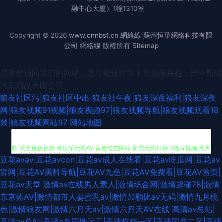
融中心大廈）1幢1310室
Copyright © 2026
www.cnnbst.cn
網絡線
蘇州恒華網絡科技有限
公司
網絡線
版權所有
Sitemap
感谢您访问我们的网站，您可能还对以下资源感兴趣：巴中斯峭
汽车用品有限公司
狼友社区污|狼友社区中出|狼友社午夜|狼友深夜福利|狼友深夜
网|狼友视频91视频|狼友视频97|狼友视频导航|狼友视频观看18
色先锋1 成人午夜伦理 玖草视频在线 韩国欧美色图 www超碰全部 91高清视
禁|狼友视频网站97
网站地图
频 天天玩夜夜操 青娱乐无码AV 黄色红杏网站 肏屄无码日韩 3级片视频 天天
豆花avav|豆花avcon|豆花av成人在线看|豆花av吃瓜网|豆花av
操狠狠操 蜜桃网91 韩国午夜AV 大香蕉大香蕉9草 豆花社区自拍 www97操
官网|豆花AV黑料导航|豆花AV九色|豆花AV免费看|豆花AV首页|
豆花av天堂
激情av在线男人素人|激情综合网|激情超碰78|激情
黄色最新网址 在线观看91白丝 最新91国产视频 超碰人碰人 97色97 ts伪娘
东京热AV|激情都市人妻蜜乳av|激情加勒比av无码|激情九月桃
色|激情狼友网|激情六月天av|激情六月天AV在线
高清av总站|
东方av一区黑料 狼友色综合 韩国色色网 91豆花制片厂 91色猫 午夜黄色三级
高清av总站|高清a岛国搬运工|高清吃精一区|高清国产二区|高清