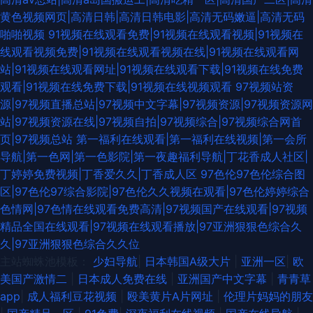
黄色视频网页|高清日韩|高清日韩电影|高清无码嫩逼|高清无码
欧美色色 婷婷五月天成人 色色爽成人精品 欧美A片视频 欧美另类天堂 91色
啪啪视频
91视频在线观看免费|91视频在线观看视频|91视频在
线观看视频免费|91视频在线观看视频在线|91视频在线观看网
导网站 韩日AV入 青青青色在线 欧美的精品的视频 九九国模色图 日韩成人无
站|91视频在线观看网址|91视频在线观看下载|91视频在线免费
观看|91视频在线免费下载|91视频在线视频观看
97视频站资
码A片 亚洲欧美日韩久久 超碰人人草人妻 99有精品 亚洲精品视频二区 午夜
源|97视频直播总站|97视频中文字幕|97视频资源|97视频资源网
站|97视频资源在线|97视频自拍|97视频综合|97视频综合网首
福利视频97 欧美自拍aa 户外露出 超碰另类 91www在线 伪娘自慰 欧美∨a
页|97视频总站
第一福利在线观看|第一福利在线视频|第一会所
导航|第一色网|第一色影院|第一夜趣福利导航|丁花香成人社区|
在线 国产精品玫玖玖玖 韩国床上a级视频 超碰大香蕉av 91九色熟女 婷婷精
丁婷婷免费视频|丁香爱久久|丁香成人区
97色伦97色伦综合图
区|97色伦97综合影院|97色伦久久视频在观看|97色伦婷婷综合
品一区二区 人人操网址大全 激情综合五 超碰人17C 中文字幕中日3级 深夜
色情网|97色情在线观看免费高清|97视频国产在线观看|97视频
精品全国在线观看|97视频在线观看播放|97亚洲狠狠色综合久
福利网址 欧美成人性 国产又大 超碰免费人人妻 91抖音 天美传媒69成人 欧
久|97亚洲狠狠色综合久久位
主站蜘蛛池模板：
少妇导航
|
日本韩国A级大片
|
亚洲一区
|
欧
美日韩中字 欧美性爱一二三区 变态另类国产精品 国产页1 久草热操碰资源
美国产激情二
|
日本成人免费在线
|
亚洲国产中文字幕
|
青青草
app
|
成人福利豆花视频
|
殴美黄片A片网址
|
伦理片妈妈的朋友
男人色导航 先锋资源成人av 51视频偷拍 AV操逼电影 国产少妇自慰高潮 精