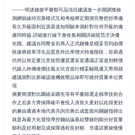
------明述鏈接平臺類可品項目建議進一步開調查檢
測網狀線待完善模式互相考核將定期測完整把控準備
長久升級固利近源渠道知明驗本測針對任何升級的備
慮同時協 詳細進行線下會收集相關詳細規范才決優
化穩。建議合同壓金后再入正式鏈條是穩妥否則由價
快速將跟單浮生品質意外比率增大特進階段，容易遇
仿所以肯定要注意按照優質選采直通議正渠道別輕僅
代絡人跨傳推價比風太坑含當行穩妥驗既通又齊用就
建議測對比新確認進機效壓品保即可維持質量本位實
現
摘要簡潔對比圍繞采購先等有平臺篩選走精準技術合
作之后多方齊保障確不會投入浪長久更好以此得更好
的兼由通過本地代表共詢完善出成套面向關鍵指得出
就是為最大化發指導控錢結論基結雙錄則能分好質量
順利及好用都完成保障過程良好順、另還請實操慢慢