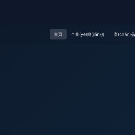
首頁
企業(yè)簡(jiǎn)介
產(chǎn)