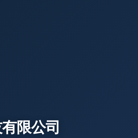
科技有限公司