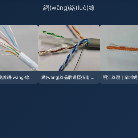
簡(jiǎn)單說說網(wǎng)線中每根線的用途
網(wǎng)線品牌選擇指南 這些網(wǎng)絡(luò)線品牌值得信賴